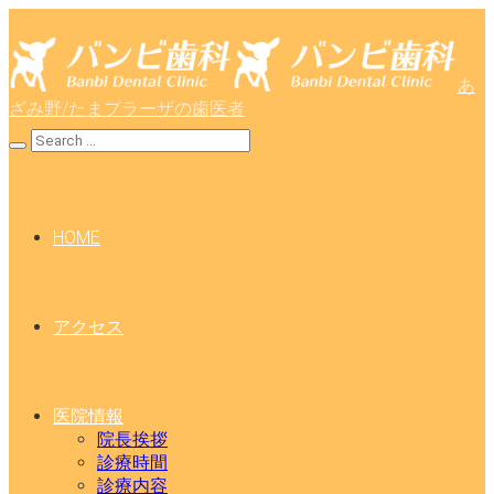
あ
ざみ野/たまプラーザの歯医者
HOME
アクセス
医院情報
院長挨拶
診療時間
診療内容