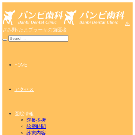
あ
ざみ野/たまプラーザの歯医者
HOME
アクセス
医院情報
院長挨拶
診療時間
診療内容