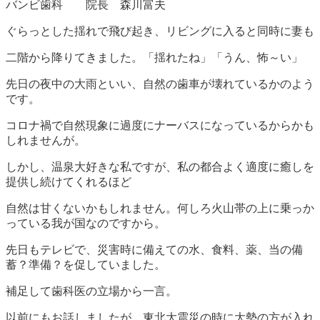
バンビ歯科 院長 森川富夫
ぐらっとした揺れで飛び起き、リビングに入ると同時に妻も
二階から降りてきました。「揺れたね」「うん、怖～い」
先日の夜中の大雨といい、自然の歯車が壊れているかのよう
です。
コロナ禍で自然現象に過度にナーバスになっているからかも
しれませんが。
しかし、温泉大好きな私ですが、私の都合よく適度に癒しを
提供し続けてくれるほど
自然は甘くないかもしれません。何しろ火山帯の上に乗っか
っている我が国なのですから。
先日もテレビで、災害時に備えての水、食料、薬、当の備
蓄？準備？を促していました。
補足して歯科医の立場から一言。
以前にもお話しましたが、東北大震災の時に大勢の方が入れ