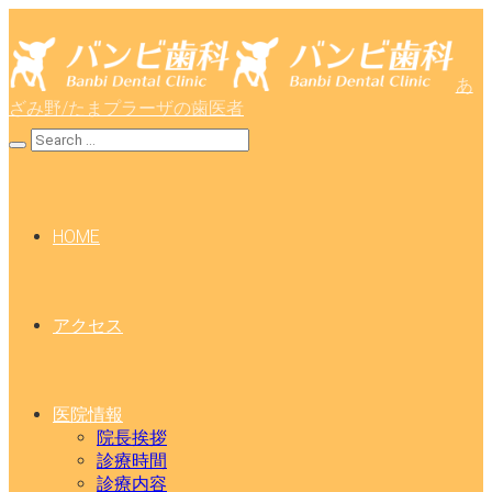
あ
ざみ野/たまプラーザの歯医者
HOME
アクセス
医院情報
院長挨拶
診療時間
診療内容