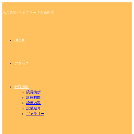
あざみ野/たまプラーザの歯医者
HOME
アクセス
医院情報
院長挨拶
診療時間
診療内容
設備紹介
ギャラリー