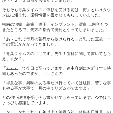
か？と２、３日前から悩んでいました。
そもそも青葉タイムズに依頼を受ける前は「街」というタウ
ン誌に頼まれ、歯科情報を書かせてもらっていました。
虫歯の治療、義歯、矯正、インプラント、漂白……内容もつ
きたところで、先方の都合で廃刊となってしまいました。
「あ～これで毎月の苦行から抜けられる」と思った直後、一
本の電話がかかってきました。
「青葉タイムズの〇〇です、先生！歯科に関して書いてもら
えますか？」
「ムムム」で今日に至っています。途中真剣にお断りする時
期もあったのですが、〇〇さんの
「得意な事、興味のある事だけ行っていては駄目、苦手な事
もやる事が大事で一月の中でリズムがでますよ」
との強い説得を受け今も書かせてもらっています。今ではち
ょっぴり感謝しています。
しかし、かれこれ３０年以上！治療方法、材料も日進月歩の