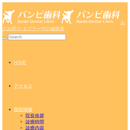
あ
ざみ野/たまプラーザの歯医者
HOME
アクセス
医院情報
院長挨拶
診療時間
診療内容